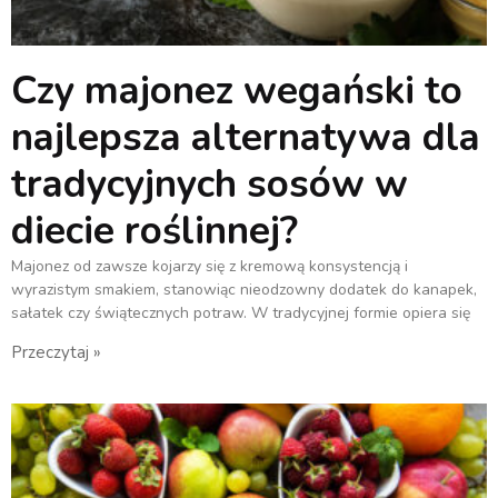
Czy majonez wegański to
najlepsza alternatywa dla
tradycyjnych sosów w
diecie roślinnej?
Majonez od zawsze kojarzy się z kremową konsystencją i
wyrazistym smakiem, stanowiąc nieodzowny dodatek do kanapek,
sałatek czy świątecznych potraw. W tradycyjnej formie opiera się
Przeczytaj »